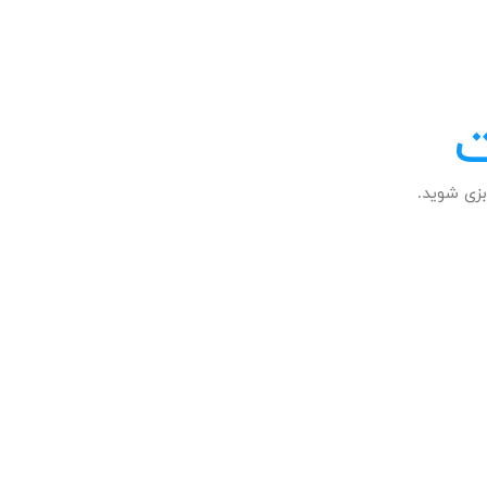
ت
زی شوید.