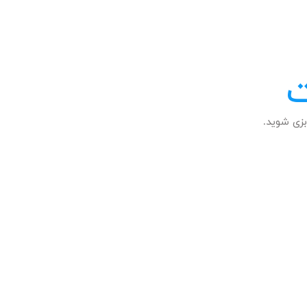
ت
زی شوید.