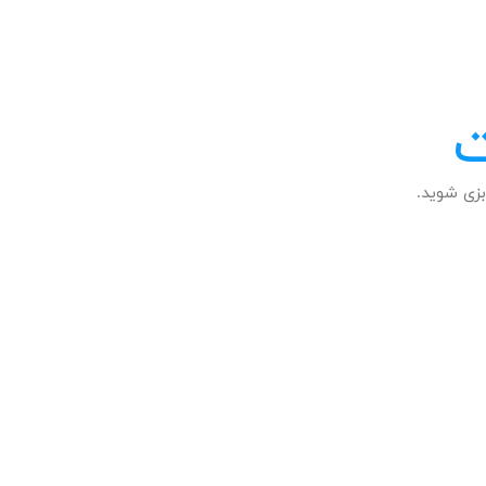
ت
زی شوید.