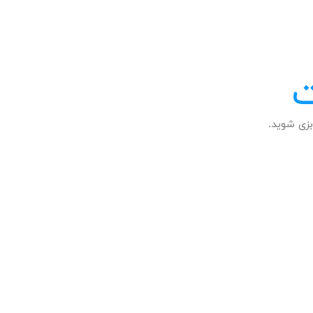
ت
زی شوید.